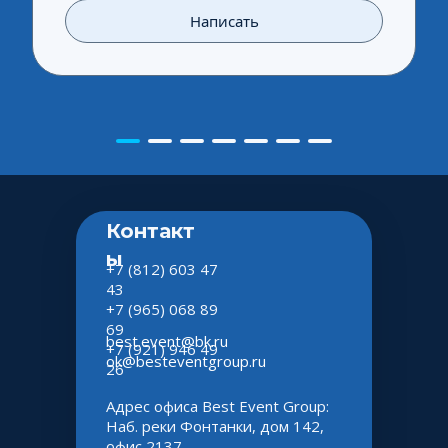
Написать
Контакт
ы
+7 (812) 603 47 
43
+7 (965) 068 89 
69
best.event@bk.ru
+7 (921) 946 49 
ok@besteventgroup.ru
26
Адрес офиса Best Event Group:
Наб. реки Фонтанки, дом 142, 
офис 2137 