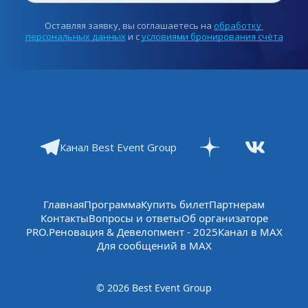
Оставляя заявку, вы соглашаетесь на 
обработку 
персональных данных
 и с 
условиями бронирования счёта
Канал Best Event Group
Главная
Программа
Купить билет
Партнерам
Контакты
Вопросы и ответы
Об организаторе
PRO.Реновация & Девелопмент - 2025
Канал в МАХ
Для сообщений в МАХ
© 2026 Best Event Group