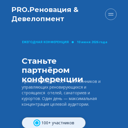
PRO.Реновация & 
Девелопмент
ЕЖЕГОДНАЯ КОНФЕРЕНЦИЯ
10 июня 2026 года
Станьте 
партнёром 
конференции
Прямой выход на 100+ собственников и 
управляющих реновирующихся и 
строящихся  отелей, санаториев и 
курортов. Один день — максимальная 
концентрация целевой аудитории.
 100+ участников